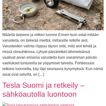
Määritä tarpeesi ja retken luonne Ennen kuin ostat mitään
varusteita, on tärkeää miettiä, millaisille retkille aiot.
Varusteiden valinta riippuu täysin siitä, mitä aiot tehdä ja
missä olosuhteissa. Lyhyet päiväretket lähimetsässä
vaativat aivan erilaisia varusteita kuin useamman päivän
vaellukset tuntureilla tai yöpymiset talvella. Pohtiessasi
retkiesi luonnetta, käy läpi seuraavia kysymyksiä: Kun nämä
asiat ovat selvillä, on […]
Tesla Suomi ja retkeily –
sähköautolla luontoon