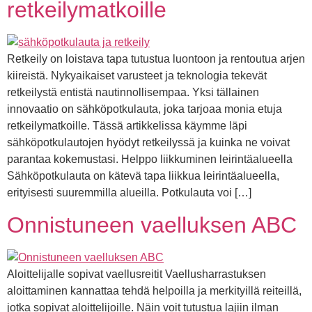
retkeilymatkoille
Retkeily on loistava tapa tutustua luontoon ja rentoutua arjen
kiireistä. Nykyaikaiset varusteet ja teknologia tekevät
retkeilystä entistä nautinnollisempaa. Yksi tällainen
innovaatio on sähköpotkulauta, joka tarjoaa monia etuja
retkeilymatkoille. Tässä artikkelissa käymme läpi
sähköpotkulautojen hyödyt retkeilyssä ja kuinka ne voivat
parantaa kokemustasi. Helppo liikkuminen leirintäalueella
Sähköpotkulauta on kätevä tapa liikkua leirintäalueella,
erityisesti suuremmilla alueilla. Potkulauta voi […]
Onnistuneen vaelluksen ABC
Aloittelijalle sopivat vaellusreitit Vaellusharrastuksen
aloittaminen kannattaa tehdä helpoilla ja merkityillä reiteillä,
jotka sopivat aloittelijoille. Näin voit tutustua lajiin ilman