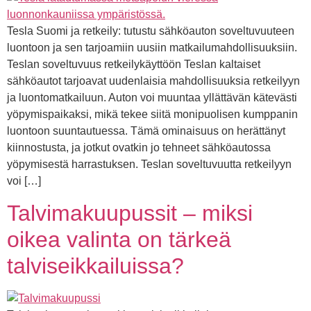
Tesla Suomi ja retkeily: tutustu sähköauton soveltuvuuteen
luontoon ja sen tarjoamiin uusiin matkailumahdollisuuksiin.
Teslan soveltuvuus retkeilykäyttöön Teslan kaltaiset
sähköautot tarjoavat uudenlaisia mahdollisuuksia retkeilyyn
ja luontomatkailuun. Auton voi muuntaa yllättävän kätevästi
yöpymispaikaksi, mikä tekee siitä monipuolisen kumppanin
luontoon suuntautuessa. Tämä ominaisuus on herättänyt
kiinnostusta, ja jotkut ovatkin jo tehneet sähköautossa
yöpymisestä harrastuksen. Teslan soveltuvuutta retkeilyyn
voi […]
Talvimakuupussit – miksi
oikea valinta on tärkeä
talviseikkailuissa?