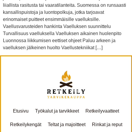
liiallista rasitusta tai vaaratilanteita. Suomessa on runsaasti
kansallispuistoja ja luontopolkuja, jotka tarjoavat
erinomaiset puitteet ensimmäisille vaelluksille.
Vaellusvarusteiden hankinta Vaelluksen suunnittelu
Turvallisuus vaelluksella Vaelluksen aikainen huolenpito
Luonnossa liikkumisen eettiset ohjeet Paluu arkeen ja
vaelluksen jälkeinen huolto Vaellustekniikat […]
Etusivu
Työkalut ja tarvikkeet
Retkeilyvaatteet
Retkeilykengät
Teltat ja majoitteet
Rinkat ja reput