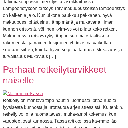
Talvimakuupussin merkitys talviseikkailuissa
Lämpöeristyksen tärkeys Talvimakuupusseissa lämpöeristys
on kaiken a ja o. Kun ulkona paukkuu pakkanen, hyvä
makuupussi pitää sinut lämpimänä ja mukavana. Ilman
kunnon eristystä, yöllinen kylmyys voi pilata koko retken.
Makuupussin eristyskyky riippuu sen materiaalista ja
rakenteesta, ja näiden tekijöiden yhdistelmä vaikuttaa
suoraan siihen, kuinka hyvin se pitää lämpöä. Mukavuus ja
turvallisuus Mukavuus […]
Parhaat retkeilytarvikkeet
naiselle
Retkeily on mahtava tapa nauttia luonnosta, pitää huolta
fyysisestä kunnosta ja irrottautua arjen stressistä. Kuitenkin,
retkeily voi olla huomattavasti mukavampi kokemus, kun
varusteet ovat kunnossa. Tässä artikkelissa käymme läpi
parhaat retkeilytarvikkeet naisille, jotta seuraava