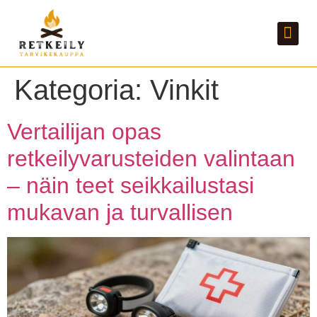
Tietoa meist
Ota yhtey
Kategoria:
Vinkit
Vertailijan opas
retkeilyvarusteiden valintaan
– näin teet seikkailustasi
mukavan ja turvallisen