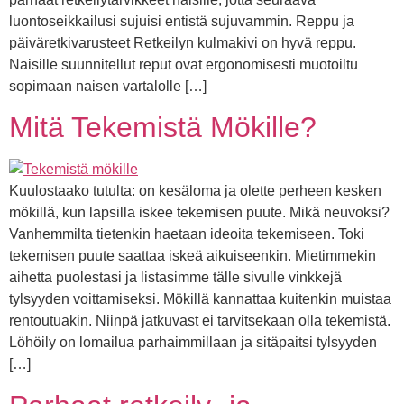
luontoseikkailusi sujuisi entistä sujuvammin. Reppu ja
päiväretkivarusteet Retkeilyn kulmakivi on hyvä reppu.
Naisille suunnitellut reput ovat ergonomisesti muotoiltu
sopimaan naisen vartalolle […]
Mitä Tekemistä Mökille?
Kuulostaako tutulta: on kesäloma ja olette perheen kesken
mökillä, kun lapsilla iskee tekemisen puute. Mikä neuvoksi?
Vanhemmilta tietenkin haetaan ideoita tekemiseen. Toki
tekemisen puute saattaa iskeä aikuiseenkin. Mietimmekin
aihetta puolestasi ja listasimme tälle sivulle vinkkejä
tylsyyden voittamiseksi. Mökillä kannattaa kuitenkin muistaa
rentoutuakin. Niinpä jatkuvast ei tarvitsekaan olla tekemistä.
Löhöily on lomailua parhaimmillaan ja sitäpaitsi tylsyyden
[…]