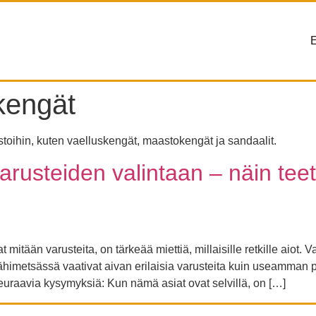
E
kengät
astoihin, kuten vaelluskengät, maastokengät ja sandaalit.
yvarusteiden valintaan – näin te
itään varusteita, on tärkeää miettiä, millaisille retkille aiot. Va
ähimetsässä vaativat aivan erilaisia varusteita kuin useamman pä
 seuraavia kysymyksiä: Kun nämä asiat ovat selvillä, on […]