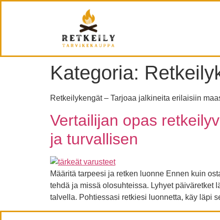
Kategoria:
Retkeily
Retkeilykengät – Tarjoaa jalkineita erilaisiin ma
Vertailijan opas retkeil
ja turvallisen
Määritä tarpeesi ja retken luonne Ennen kuin ostat m
tehdä ja missä olosuhteissa. Lyhyet päiväretket l
talvella. Pohtiessasi retkiesi luonnetta, käy läpi