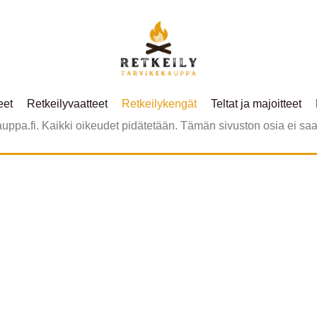
eet
Retkeilyvaatteet
Retkeilykengät
Teltat ja majoitteet
ppa.fi. Kaikki oikeudet pidätetään. Tämän sivuston osia ei saa j