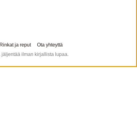
Rinkat ja reput
Ota yhteyttä
äljentää ilman kirjallista lupaa.