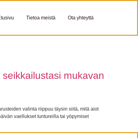
tusivu
Tietoa meistä
Ota yhteyttä
et seikkailustasi mukavan
rusteiden valinta riippuu täysin siitä, mitä aiot
ivän vaellukset tuntureilla tai yöpymiset